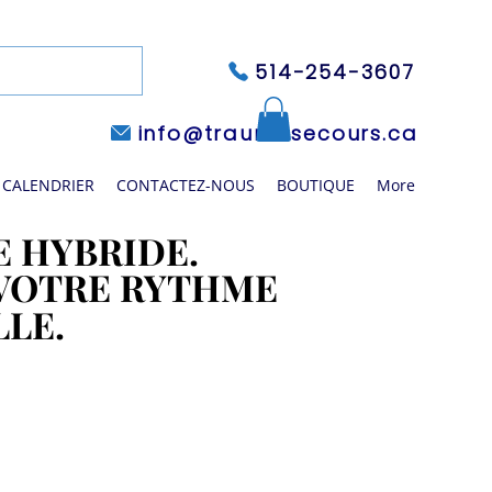
514-254-3607
info@traumasecours.ca
CALENDRIER
CONTACTEZ-NOUS
BOUTIQUE
More
 HYBRIDE.
 HYBRIDE.
 VOTRE RYTHME
 VOTRE RYTHME
LLE.
LLE.