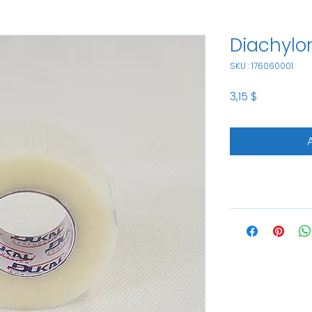
Diachylo
SKU : 176060001
Prix
3,15 $