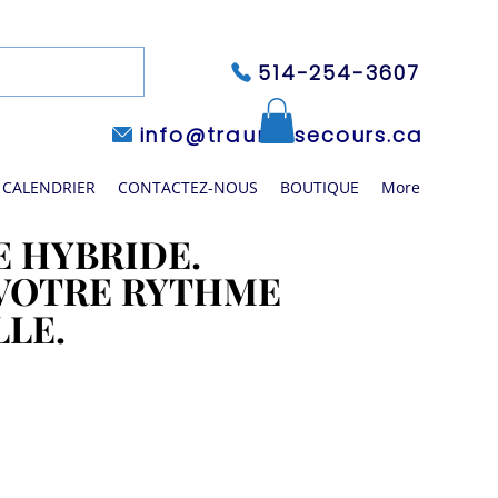
514-254-3607
info@traumasecours.ca
CALENDRIER
CONTACTEZ-NOUS
BOUTIQUE
More
 HYBRIDE.
 HYBRIDE.
 VOTRE RYTHME
 VOTRE RYTHME
LLE.
LLE.