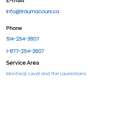
E-mail
info@traumacours.ca
Phone
514-254-3607
1-877-254-3607
Service Area
Montreal, Laval and the Laurentians
Business Hours
Monday to Friday: 8:30 a.m. to 5:00
p.m.