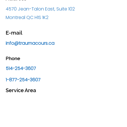
4570 Jean-Talon East, Suite 102
Montreal QC H1S 1K2
E-mail
info@traumacours.ca
Phone
514-254-3607
1-877-254-3607
Service Area
Montreal, Laval and the Laurentians
Business Hours
Monday to Friday: 8:30 a.m. to 5:00