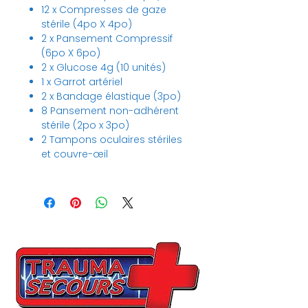
12 x Compresses de gaze
stérile (4po X 4po)
2 x Pansement Compressif
(6po X 6po)
2 x Glucose 4g (10 unités)
1 x Garrot artériel
2 x Bandage élastique (3po)
8 Pansement non-adhérent
stérile (2po x 3po)
2 Tampons oculaires stériles
et couvre-œil