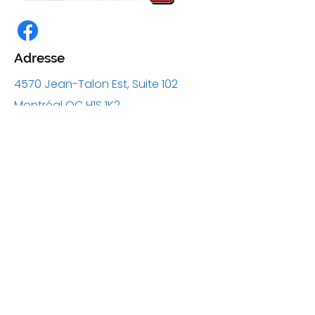
Adresse
4570 Jean-Talon Est, Suite 102
Montréal QC H1S 1K2
Courriel
info@traumasecours.ca
Téléphone
514-254-3607
1-877-254-3607
Zone de service
Montréal, Laval et les Laurentides