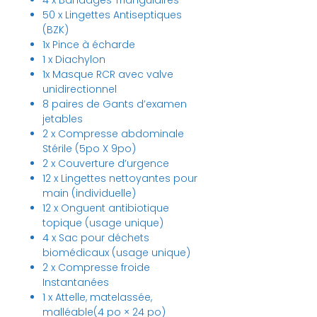
4 x Bandages Triangulaires
50 x Lingettes Antiseptiques
(BZK)
1x Pince à écharde
1 x Diachylon
1x Masque RCR avec valve
unidirectionnel
8 paires de Gants d’examen
jetables
2 x Compresse abdominale
Stérile (5po X 9po)
2 x Couverture d’urgence
12 x Lingettes nettoyantes pour
main (individuelle)
12 x Onguent antibiotique
topique (usage unique)
4 x Sac pour déchets
biomédicaux (usage unique)
2 x Compresse froide
Instantanées
1 x Attelle, matelassée,
malléable(4 po × 24 po)