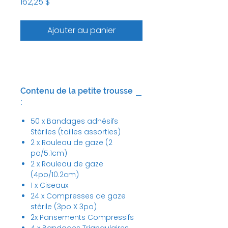
Prix
162,25 $
Ajouter au panier
Contenu de la petite trousse
:
50 x Bandages adhésifs
Stériles (tailles assorties)
2 x Rouleau de gaze (2
po/5.1cm)
2 x Rouleau de gaze
(4po/10.2cm)
1 x Ciseaux
24 x Compresses de gaze
stérile (3po X 3po)
2x Pansements Compressifs