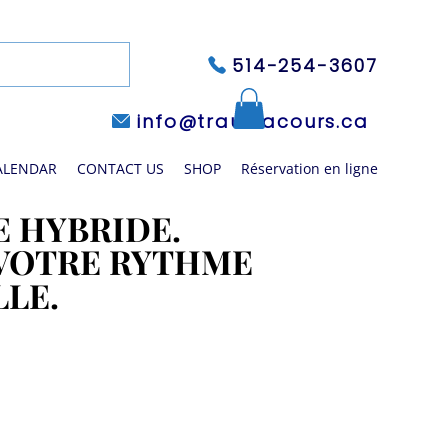
514-254-3607
info@traumacours.ca
ALENDAR
CONTACT US
SHOP
Réservation en ligne
 HYBRIDE.
 HYBRIDE.
 VOTRE RYTHME
 VOTRE RYTHME
LLE.
LLE.