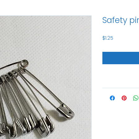
Safety pi
Price
$1.25