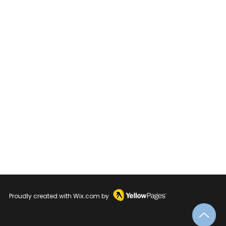
Proudly created with
Wix.com
by