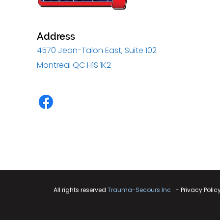
Address
4570 Jean-Talon East, Suite 102
Montreal QC H1S 1K2
All rights reserved
Trauma-Secours Inc
-
Privacy Polic