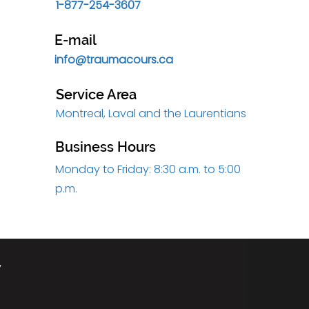
1-877-254-3607
E-mail
info@traumacours.ca
Service Area
Montreal, Laval and the Laurentians
Business Hours
Monday to Friday: 8:30 a.m. to 5:00
p.m.
y